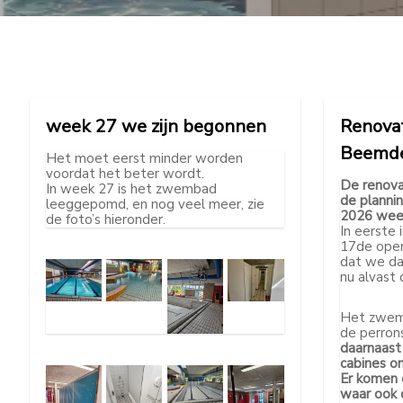
week 27 we zijn begonnen
Renova
Beemd
Het moet eerst minder worden
voordat het beter wordt.
De renovat
In week 27 is het zwembad
de planni
leeggepomd, en nog veel meer, zie
2026 weer
de foto’s hieronder.
In eerste
17de open
dat we da
nu alvast d
Het zwemb
de perron
daarnaast
cabines o
Er komen 
waar ook 