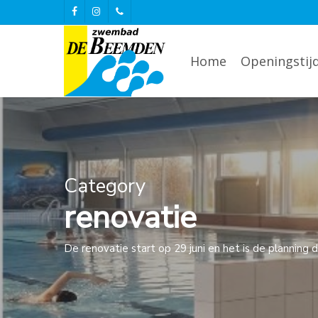
Skip
to
facebook
instagram
phone
main
content
Home
Openingstij
Category
renovatie
De renovatie start op 29 juni en het is de plannin