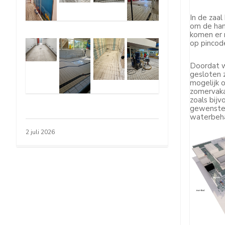
In de zaa
om de han
komen er n
op pincod
Doordat 
gesloten 
mogelijk 
zomervaka
zoals bijv
gewenste 
waterbehan
2 juli 2026