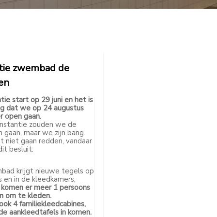
tie zwembad de
en
ie start op 29 juni en het is
ng dat we op 24 augustus
 open gaan.
 instantie zouden we de
 gaan, maar we zijn bang
t niet gaan redden, vandaar
it besluit.
ad krijgt nieuwe tegels op
s en in de kleedkamers,
 komen er meer 1 persoons
m om te kleden.
ook 4 familiekleedcabines,
de aankleedtafels in komen.