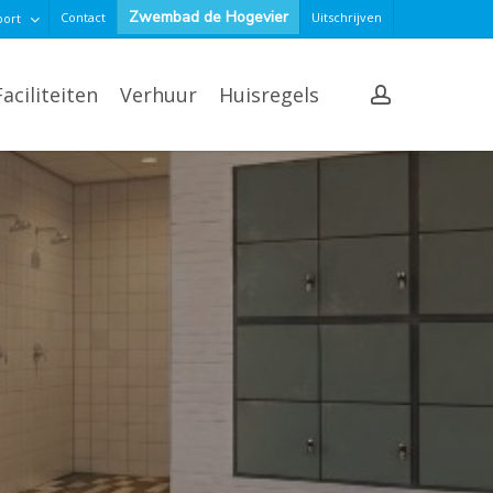
Zwembad de Hogevier
Contact
Uitschrijven
port
account
Faciliteiten
Verhuur
Huisregels