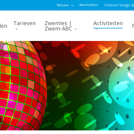
Aanmelden
Nieuws
Centrum Veilige S
Tarieven
Zwemles |
Activiteiten
den
Zwem-ABC