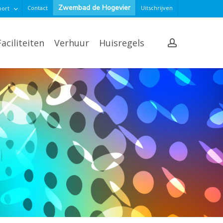
Zwembad de Hogevier
Contact
Uitschrijven
port
account
Faciliteiten
Verhuur
Huisregels