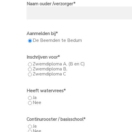
Naam ouder /verzorger
*
Aanmelden bij
*
De Beemden te Bedum
Inschrijven voor
*
Zwemdiploma A, (B en C)
Zwemdiploma B,
Zwemdiploma C
Heeft watervrees
*
Ja
Nee
Continurooster / basisschool
*
Ja
Nee