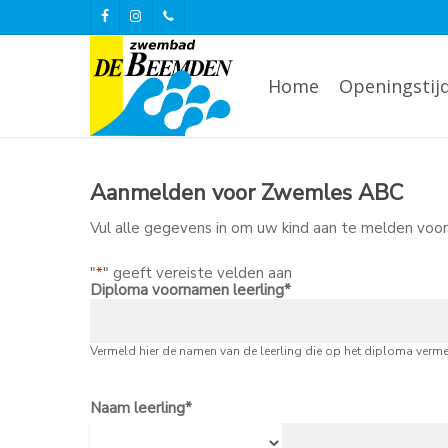
Skip
to
facebook
instagram
phone
main
content
Home
Openingstij
Aanmelden voor Zwemles ABC
Vul alle gegevens in om uw kind aan te melden vo
"
*
" geeft vereiste velden aan
Diploma voornamen leerling
*
Vermeld hier de namen van de leerling die op het diploma verm
Naam leerling
*