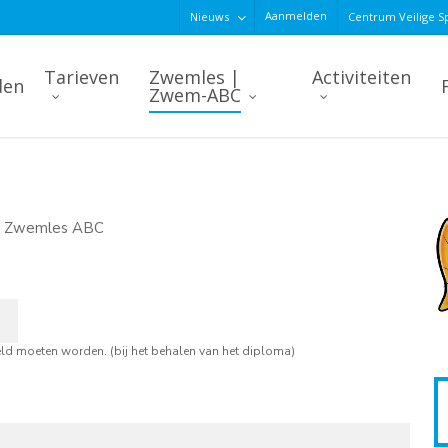
Aanmelden
Nieuws
Centrum Veilige S
Tarieven
Zwemles |
Activiteiten
den
Zwem-ABC
or Zwemles ABC
eld moeten worden. (bij het behalen van het diploma)
Aa