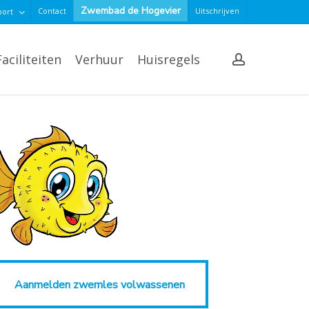
Zwembad de Hogevier
Contact
Uitschrijven
port
account
Faciliteiten
Verhuur
Huisregels
nmelden zwemles volwassenen
Aanmelden zwemles volwassenen