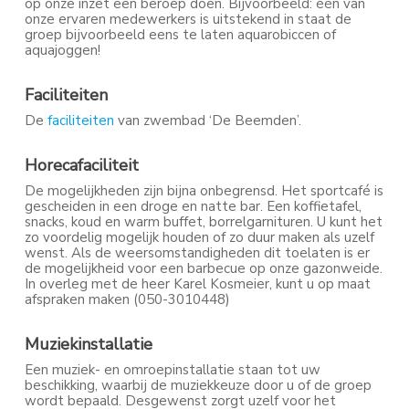
op onze inzet een beroep doen. Bijvoorbeeld: één van
onze ervaren medewerkers is uitstekend in staat de
groep bijvoorbeeld eens te laten aquarobiccen of
aquajoggen!
Faciliteiten
De
faciliteiten
van zwembad ‘De Beemden’.
Horecafaciliteit
De mogelijkheden zijn bijna onbegrensd. Het sportcafé is
gescheiden in een droge en natte bar. Een koffietafel,
snacks, koud en warm buffet, borrelgarnituren. U kunt het
zo voordelig mogelijk houden of zo duur maken als uzelf
wenst. Als de weersomstandigheden dit toelaten is er
de mogelijkheid voor een barbecue op onze gazonweide.
In overleg met de heer Karel Kosmeier, kunt u op maat
afspraken maken (050-3010448)
Muziekinstallatie
Een muziek- en omroepinstallatie staan tot uw
beschikking, waarbij de muziekkeuze door u of de groep
wordt bepaald. Desgewenst zorgt uzelf voor het