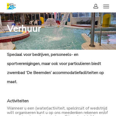
Skip
Menu
to
main
account
content
Verhuur
Speciaal voor bedrijven, personeels- en
sportverenigingen, maar ook voor particulieren biedt
zwembad ‘De Beemden’ accommodatiefaciliteiten op
maat.
Activiteiten
Wanneer u een (water)activiteit, spelcircuit of wedstrijd
wilt organiseren kunt u op ons meedenken rekenen en/of