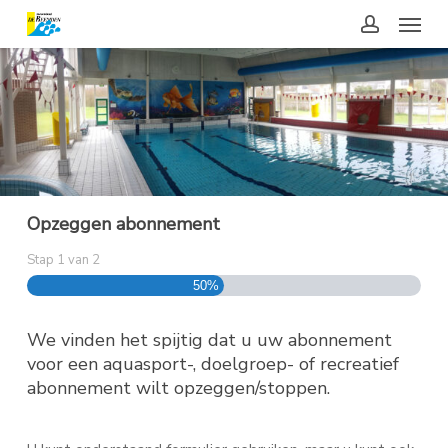
Skip
Stap
Menu
to
1
main
van
account
content
2,
Opzeggen abonnement
Stap
1
van
2
50%
We vinden het spijtig dat u uw abonnement
voor een aquasport-, doelgroep- of recreatief
abonnement wilt opzeggen/stoppen.