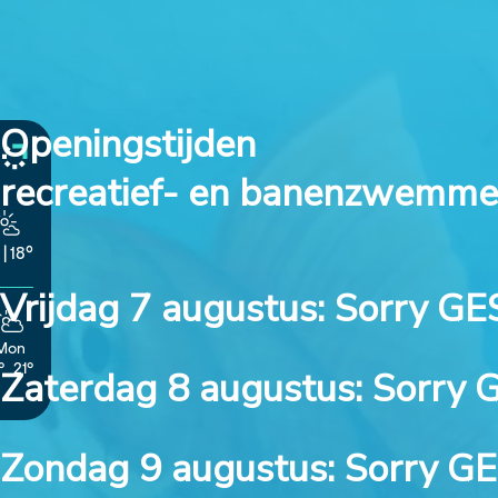
Openingstijden
recreatief- en banenzwemm
|
18°
Vrijdag 7 augustus:
Sorry G
Mon
°
21°
Zaterdag 8 augustus:
Sorry
Zondag 9 augustus:
Sorry G