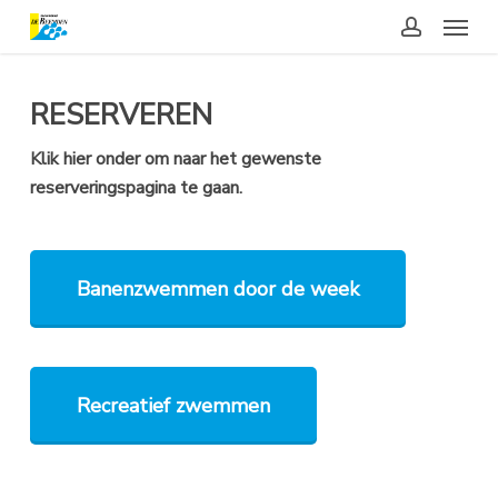
Skip
Menu
to
main
account
content
RESERVEREN
Klik hier onder om naar het gewenste
reserveringspagina te gaan.
Banenzwemmen door de week
Recreatief zwemmen