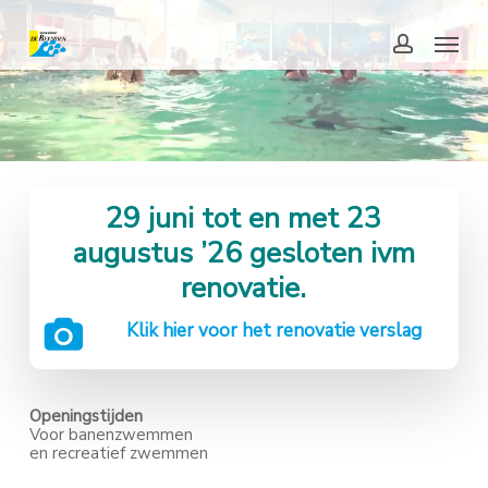
Skip
to
Menu
main
content
account
29 juni tot en met 23
augustus ’26 gesloten ivm
renovatie.
Klik hier voor het renovatie verslag
Openingstijden
Voor banenzwemmen
en recreatief zwemmen