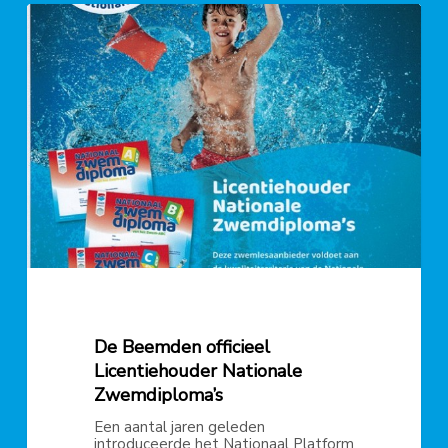
De
Beemden
officieel
Licentiehouder
Nationale
Zwemdiploma’s
De Beemden officieel
Licentiehouder Nationale
Zwemdiploma’s
Een aantal jaren geleden
introduceerde het Nationaal Platform