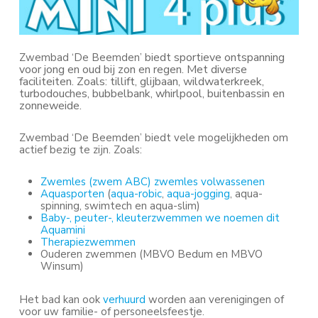
biedt sportieve ontspanning
Zwembad ‘De Beemden’
voor jong en oud bij zon en regen. Met diverse
faciliteiten. Zoals: tillift, glijbaan, wildwaterkreek,
turbodouches, bubbelbank, whirlpool, buitenbassin en
zonneweide.
Zwembad ‘De Beemden’ biedt vele mogelijkheden om
actief bezig te zijn. Zoals:
Zwemles (zwem ABC)
zwemles volwassenen
Aquasporten
(
aqua-robic
,
aqua-jogging
, aqua-
spinning, swimtech en aqua-slim)
Baby-, peuter-, kleuterzwemmen we noemen dit
Aquamini
Therapiezwemmen
Ouderen zwemmen (MBVO Bedum en MBVO
Winsum)
Het bad kan ook
verhuurd
worden aan verenigingen of
voor uw familie- of personeelsfeestje.