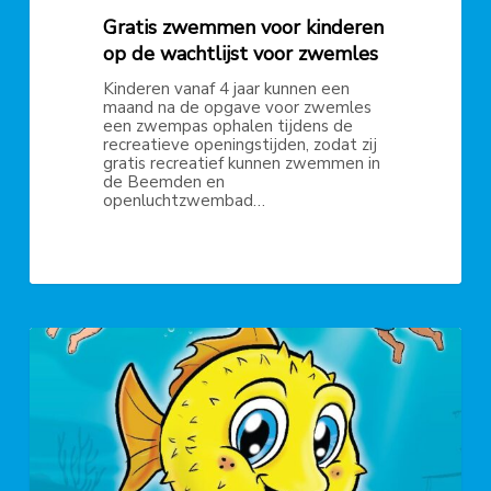
Gratis zwemmen voor kinderen
op de wachtlijst voor zwemles
Kinderen vanaf 4 jaar kunnen een
maand na de opgave voor zwemles
een zwempas ophalen tijdens de
recreatieve openingstijden, zodat zij
gratis recreatief kunnen zwemmen in
de Beemden en
openluchtzwembad…
Mascotte
voor
zwembad
De
Beemden