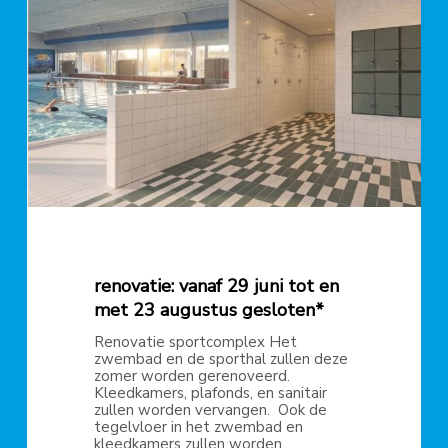
juni
tot
en
met
23
augustus
gesloten*
renovatie: vanaf 29 juni tot en
met 23 augustus gesloten*
Renovatie sportcomplex Het
zwembad en de sporthal zullen deze
zomer worden gerenoveerd.
Kleedkamers, plafonds, en sanitair
zullen worden vervangen. Ook de
tegelvloer in het zwembad en
kleedkamers zullen worden