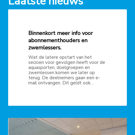
Laatste nieuws
Binnenkort
meer
info
voor
abonnementhouders
Binnenkort meer info voor
en
abonnementhouders en
zwemlessers.
zwemlessers.
Wat de latere opstart van het
seizoen voor gevolgen heeft voor de
aquasporten, doelgroepen en
zwemlessen komen we later op
terug. De deelnemers gaan een e-
mail ontvangen. Dit geldt ook…
renovatie:
vanaf
29