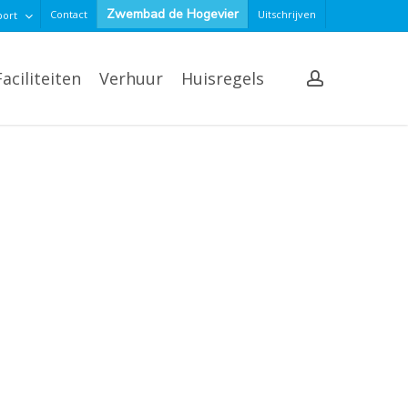
Zwembad de Hogevier
Contact
Uitschrijven
port
account
Faciliteiten
Verhuur
Huisregels