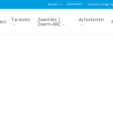
Aanmelden
Nieuws
Centrum Veilige S
Tarieven
Zwemles |
Activiteiten
den
Zwem-ABC